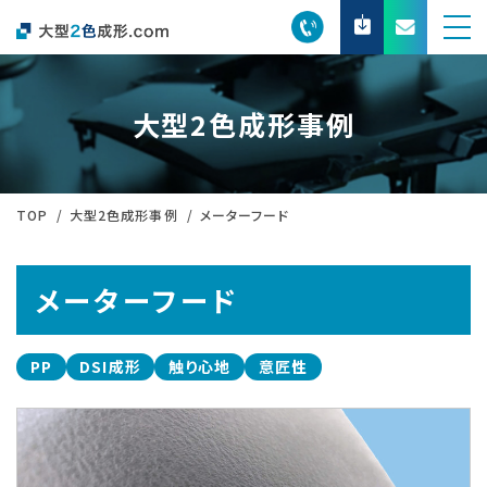
大型2色成形事例
TOP
大型2色成形事例
メーターフード
メーターフード
PP
DSI成形
触り心地
意匠性