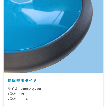
掃除機用タイヤ
サイズ
:
20㎜×φ200
1次材
:
PP
2次材
:
TPO