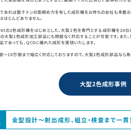
。
であれば数千トンの型締め力を有した成形機をお持ちの会社も多数おら
はほとんどありません。
00tの2色成形機をはじめとした、大型２色を専門とする成形機を20
mmの大型2色成形加工部品にも問題なく対応することが可能です。また
品であっても、QCDに優れた成形を実現いたします。
0個～10万個まで幅広く対応しておりますので、大型2色成形部品なら
大型2色成形事例
2
金型設計～射出成形、組立・検査まで一貫