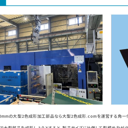
00mmの大型2色成形加工部品なら大型2色成形.comを運営する角
で大型部品を成形しようとすると、製品サイズに比例して型締め力が