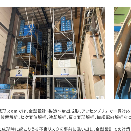
成形.comでは、金型設計・製造～射出成形、アッセンブリまで一貫対
ト位置解析、ヒケ変位解析、冷却解析、反り変形解析、繊維配向解析な
に成形時に起こりうる不良リスクを事前に洗い出し、金型設計での対