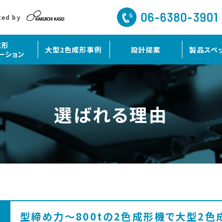
06-6380-3901
ced by
成形
大型2色成形事例
設計提案
製品スペ
ーション
選ばれる理由
1
型締め力～800tの2色成形機で大型2