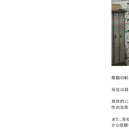
樹脂の射
当社は自
具体的に
作の治具
また、当
から信頼