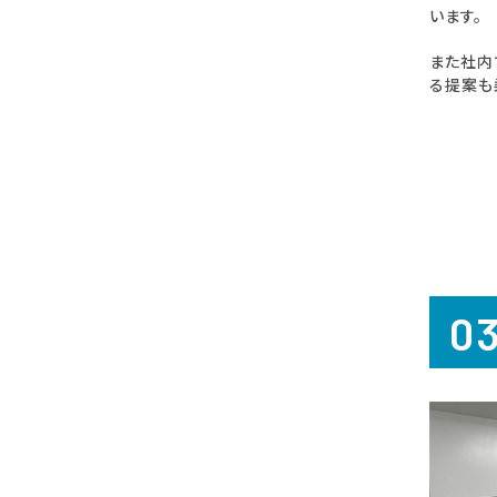
います。
また社内
る提案も
0