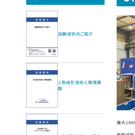
加飾技術のご紹介
２色成形技術と環境課
題
最大10
樹脂成形