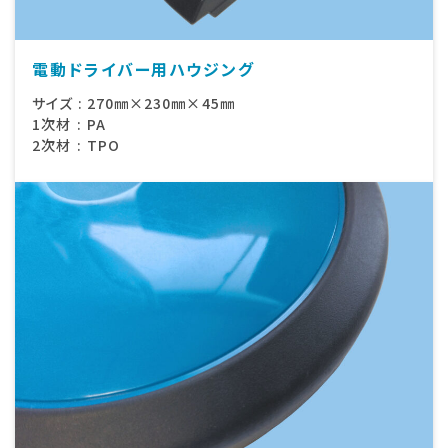
電動ドライバー用ハウジング
サイズ
:
270㎜×230㎜×45㎜
1次材
:
PA
2次材
:
TPO